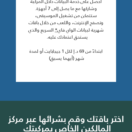
احصل على خدمة البيانات داخل المركبة
وشاركها مع ما يصل إلى 7 أجهزة.
ستتمكن من تشغيل الموسيقى،
وتصفح الإنترنت، واللعب من خلال باقات
شهرية لبيانات الواي فاي
*
السريع والذي
يستحق اعتمادك عليه.
ابتداءً من 69 د.إ لكل 1 جيجابايت أو لمدة
شهر (أيهما يسبق)
اختر باقتك وقم بشرائها عبر مركز
المالكين الخاص بمركبتك