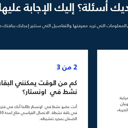
يك أسئلة؟ إليك الإجابة عليها
 المعلومات التي تريد معرفتها والتفاصيل التي ستثير إعجابك بباقتك م
2 من 3
كم من الوقت يمكنني البقا
نشط في اونستار؟
ركبة
دم وبيان
أنت عضو نشط في اونستار طالما أنك في فترة تج
تجربة،
الضمان بمجرد تنشيطه.