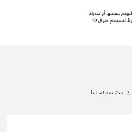
تهتم بنفسها أو تنذرك
عندما تحتاج إلى مساعدتك في ذلك. لكن لتطلق هذه التكنولوجيا المذهلة، يجب تفعيل اونستار أولاً لتستمتع طوال 10
*
. بمجرّد تفعيله، تبدأ