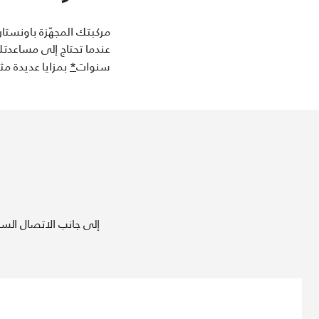
مركبتك المجهّزة باونستا
سنوات
*
بمزايا عديدة مث
إلى جانب الاتصال السلس والرفاهية، 