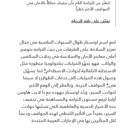
لتعبّر عن التزامنا التام بأن نبقيك محاطاً بالأمان في
المواقف الأكثر خطراً.
تعرّف على باقة الحماية
لمع اسم اونستار طوال السنوات الماضية في مجال
تعزيز السلامة على الطرقات من حيث التزامه بتوفير
أعلى معايير الأمان والسلاسة في رحلات السائقين
والركاب. فهو يجهّز المركبات بتكنولوجيا متطورة مثل
الاستجابة التلقائية لحوادث الاصطدام
*
كما يسهّل
وصول هذه المركبات إلى خدمات الطوارئ لا سيما
في
*
المواقف الحرجة. وبالنظر إلى الوقع الأكبر
لحوادث السير، وحّد اونستار جهوده مع ذا لايت هاوس
أرابيا لرفع مستوى التزامه والمساهمة في تخفيف
حدة الأضرار الحسية والعاطفية التي تسبّبها حوادث
السير، بعيداً عن التأثير اللحظي لهذه المواقف ودعماً
لكل المتأثرين بها في الإمارات العربية المتحدة.