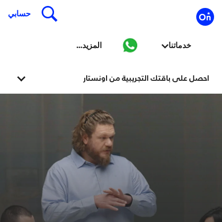
احصل على باقتك التجريبية من اونستار