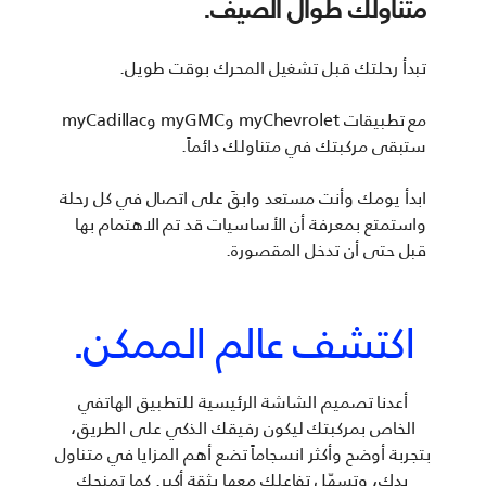
متناولك طوال الصيف.
تبدأ رحلتك قبل تشغيل المحرك بوقت طويل.
مع تطبيقات myChevrolet وmyGMC وmyCadillac
ستبقى مركبتك في متناولك دائماً.
ابدأ يومك وأنت مستعد وابقَ على اتصال في كل رحلة
واستمتع بمعرفة أن الأساسيات قد تم الاهتمام بها
قبل حتى أن تدخل المقصورة.
اكتشف عالم الممكن.
أعدنا تصميم الشاشة الرئيسية للتطبيق الهاتفي
الخاص بمركبتك ليكون رفيقك الذكي على الطريق،
بتجربة أوضح وأكثر انسجاماً تضع أهم المزايا في متناول
يدك، وتسهّل تفاعلك معها بثقة أكبر. كما تمنحك