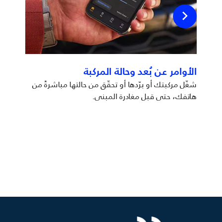
الأوامر عن بُعد وحالة المركبة
خدمات
شغّل مركبتك أو برّدها أو تحقّق من حالتها مباشرةً من
استمتع 
هاتفك، حتى قبل مغادرة المبنى.
جوجل الم
هاتف أو 
كل ذلك مع خصم %30 مدى الحياة فقط مع عرض الجمعة
الزرقاء.