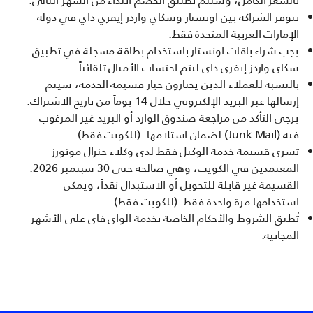
بالسعر الكامل، وسيتم تطبيق الخصم ابتداءً من الشهر التالي.
تتوفر الشراكة بين اونستار وسكاي واردز إيفري داي في دولة
الإمارات العربية المتحدة فقط.
يجب شراء باقات اونستار باستخدام بطاقة مسجلة في تطبيق
سكاي واردز إيفري داي ليتم احتساب الأميال تلقائياً.
بالنسبة للعملاء الذين يختارون خيار قسيمة الخدمة، سيتم
إرسالها عبر البريد الإلكتروني خلال 14 يوماً من تاريخ الاشتراك.
يرجى التأكد من مراجعة صندوق الوارد أو البريد غير المرغوب
فيه (Junk Mail) لضمان استلامها. (للكويت فقط)
تسري قسيمة خدمة الوكيل فقط لدى وكلاء جنرال موتورز
المعتمدين في الكويت، وهي صالحة حتى 30 سبتمبر 2026.
القسيمة غير قابلة للتحويل أو الاستبدال نقداً، ويمكن
استخدامها مرة واحدة فقط. (للكويت فقط)
تُطبق الشروط والأحكام الخاصة بخدمة الواي فاي على الأشهر
المجانية.