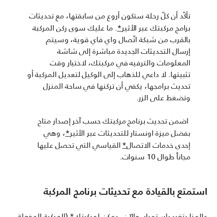
تأكّد أن كلّ رحلة ستكون أروع من سابقتها، مع تحديثات
برامج مركبتك عبر الأثير
*
. ما عليك سوى ركن المركبة
بالقرب من شبكة اتّصال واي فاي قوية، وسيتم
إرسال التحديثات الجديدة مباشرة إلى شاشة
المعلومات والترفيه في مركبتك، لاختيار وقت
تثبيتها. لا داعي للذهاب إلى الوكيل لتعديل المركبة أو
تحديث برامجها، يكفي أن تركنها في ساحة المنزل
وتضغط على الزر.
اضمن تحديث برنامج مركبتك حسب آخر إصدار متاح
بفضل ميزة اونستار للتحديثات عبر الأثير
*
، وهي
إحدى خدمات الاتصال
*
القياسي التي تحصل عليها
مجاناً طوال 10 سنوات.
استمتع بالقيادة مع تحديثات برنامج المركبة
عالمنا يتغير باستمرار. والآن، يمكن لمركبتك
*
(المركبة المفعلة