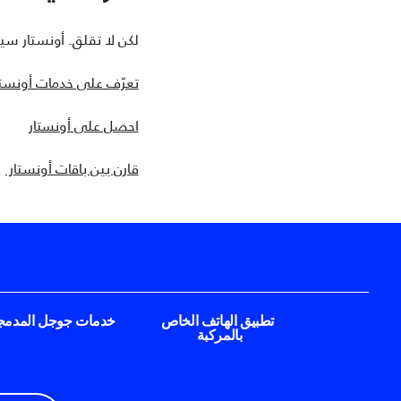
لكن لا تقلق. أونستار سي
تعرّف على خدمات أونست
احصل على أونستار
قارن بين باقات أونستار